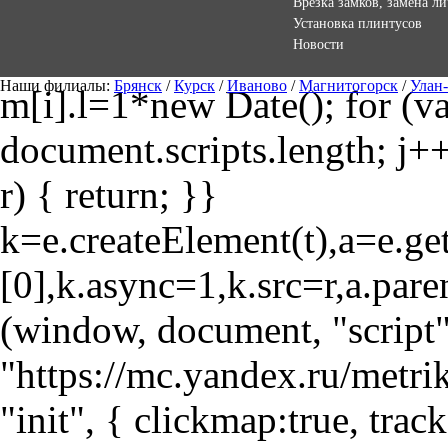
Врезка замков, замена л
Установка плинтусов
Новости
Наши филиалы:
Брянск
/
Курск
/
Иваново
/
Магнитогорск
/
Улан
m[i].l=1*new Date(); for (var
document.scripts.length; j++
r) { return; }}
k=e.createElement(t),a=e.
[0],k.async=1,k.src=r,a.pare
(window, document, "script"
"https://mc.yandex.ru/metri
"init", { clickmap:true, trac