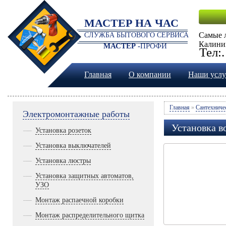
МАСТЕР НА ЧАС
Самые 
СЛУЖБА БЫТОВОГО СЕРВИСА
Калини
МАСТЕР -
ПРОФИ
Тел:
Главная
О компании
Наши услу
Главная
»
Сантехниче
Электромонтажные работы
Установка в
Установка розеток
Установка выключателей
Установка люстры
Установка защитных автоматов,
УЗО
Монтаж распаечной коробки
Монтаж распределительного щитка